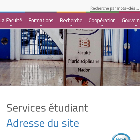
pace Etudiant
La Faculté
Formations
Recherche
Coopération
Gouvern
+
+
+
+
+
Services étudiant
Adresse du site