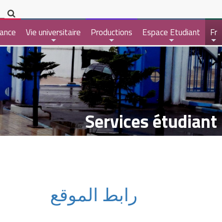
ance
Vie universitaire
Productions
Espace Etudiant
Fr
+
+
+
+
Services étudiant
رابط الموقع