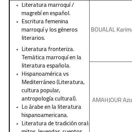
Literatura marroquí /
magrebí en español.
Escritura femenina
marroquí y los géneros
BOUALAL Karim
literarios.
Literatura fronteriza.
Temática marroquí en la
literatura española.
Hispanoamérica vs
Mediterráneo (Literatura,
cultura popular,
antropología cultural).
AMAHJOUR Azi
Lo árabe en la literatura
hispanoamericana.
Literatura de tradición oral:
mitos, leyendas, cuentos,