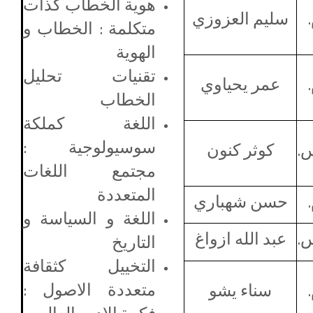
هوية الخطاب كذات
سليم العزوزي
متكلمة : الخطاب و
الهوية
تقنيات تحليل
عمر يحياوي
الخطاب
اللغة كملكة
سوسيولوجية :
.
كوثر كنون
مجتمع اللغات
المتعددة
حسن شهباري
اللغة و السياسة و
.
عبد الله ازواغ
التاريخ
التخييل كثقافة
متعددة الاصول :
سناء يشو