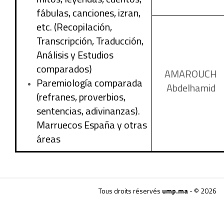
fábulas, canciones, izran,
etc. (Recopilación,
Transcripción, Traducción,
Análisis y Estudios
comparados)
AMAROUCH
Paremiología comparada
Abdelhamid
(refranes, proverbios,
sentencias, adivinanzas).
Marruecos España y otras
áreas
Tous droits réservés
ump.ma
- © 2026