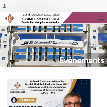
T
Evénements