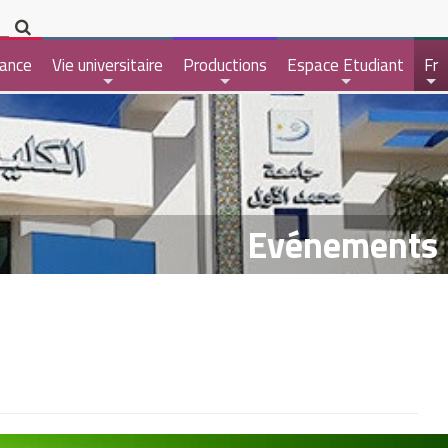
ance
Vie universitaire
Productions
Espace Etudiant
Fr
+
+
+
+
Evénements