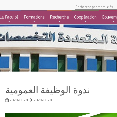
pace Etudiant
La Faculté
Formations
Recherche
Coopération
Gouvern
+
+
+
+
+
2020-06-20
2020-06-20