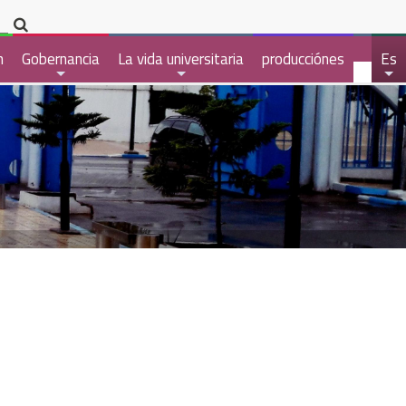
n
Gobernancia
La vida universitaria
producciónes
Es
+
+
+