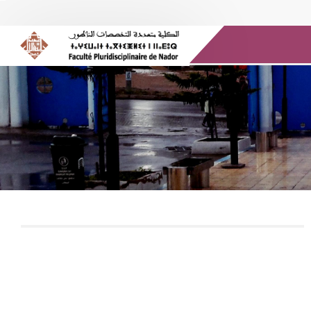
Buzón @UMP
medios de comunicación
Biblioteca
E-recurso