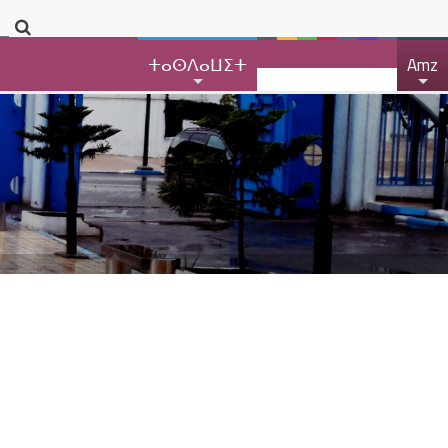
ⵜⴰⵙⴷⴰⵡⵉⵜ
Amz
+
+