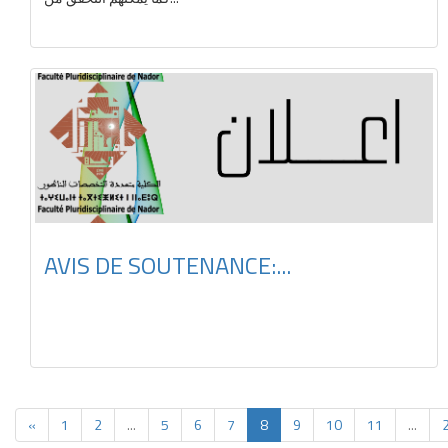
AVIS DE SOUTENANCE:...
«
1
2
...
5
6
7
8
9
10
11
...