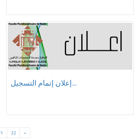
إعلان إتمام التسجيل...
21
22
»