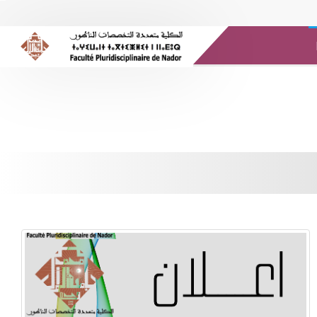
Messagerie @UMP
Médias
Bibliothèque
E-ressources
Es