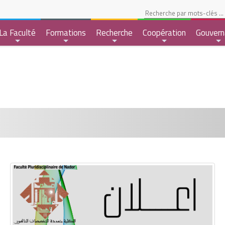
pace Etudiant
La Faculté
Formations
Recherche
Coopération
Gouvern
+
+
+
+
+