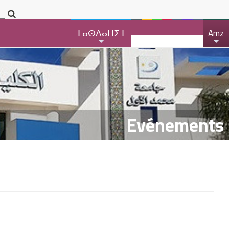
ⵜⴰⵙⴷⴰⵡⵉⵜ
Amz
+
+
Evénements