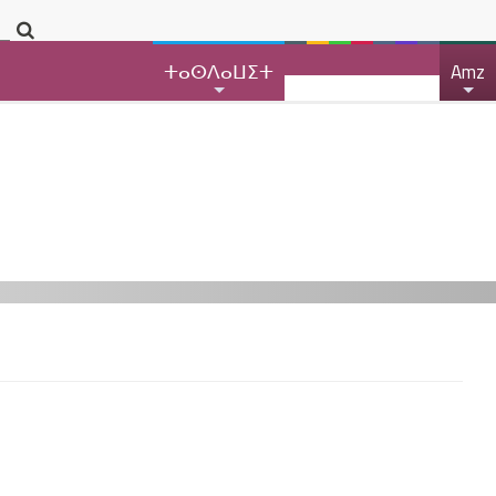
ⵜⴰⵙⴷⴰⵡⵉⵜ
Amz
+
+