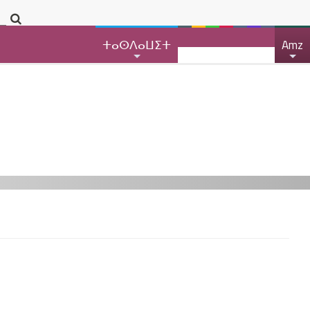
ⵜⴰⵙⴷⴰⵡⵉⵜ
Amz
+
+